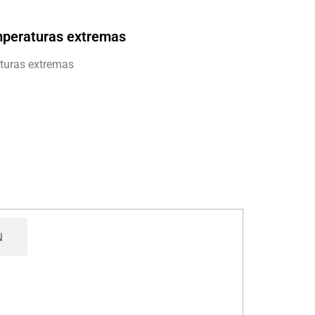
mperaturas extremas
aturas extremas
N