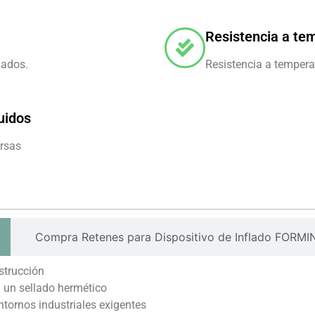
Resistencia a te
lados.
Resistencia a temper
uidos
ersas
Compra Retenes para Dispositivo de Inflado FORMI
strucción
n un sellado hermético
tornos industriales exigentes